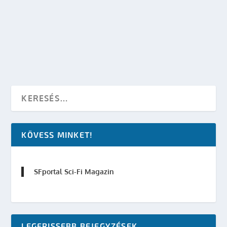
készítette:
SFportal
|
máj 19, 2003
|
Események
,
Irodalom
|
0
OLVASS TOVÁBB
KÖVESS MINKET!
SFportal Sci-Fi Magazin
LEGFRISSEBB BEJEGYZÉSEK