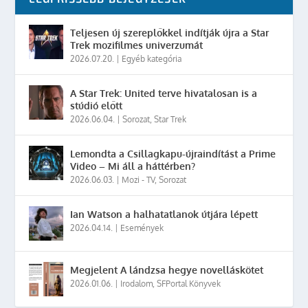
Teljesen új szereplőkkel indítják újra a Star
Trek mozifilmes univerzumát
2026.07.20.
|
Egyéb kategória
A Star Trek: United terve hivatalosan is a
stúdió előtt
2026.06.04.
|
Sorozat
,
Star Trek
Lemondta a Csillagkapu-újraindítást a Prime
Video – Mi áll a háttérben?
2026.06.03.
|
Mozi - TV
,
Sorozat
Ian Watson a halhatatlanok útjára lépett
2026.04.14.
|
Események
Megjelent A lándzsa hegye novelláskötet
2026.01.06.
|
Irodalom
,
SFPortal Könyvek