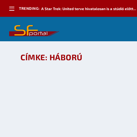
TRENDING:
A Star Trek: United terve hivatalosan is a stúdió előtt...
CÍMKE:
HÁBORÚ
IRINA
készítette:
zandagort
|
febr 9, 2010
|
Irodalom
,
Játék
|
0
k
OLVASS TOVÁBB