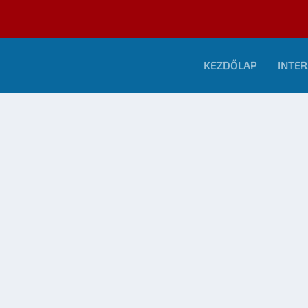
KEZDŐLAP
INTER
HARCI ROBOTOK ÉS A HÁBORÚ JÖVŐJE
észítette:
Merras
|
ápr 10, 2009
|
Tudomány
|
0
OLVASS TOVÁBB