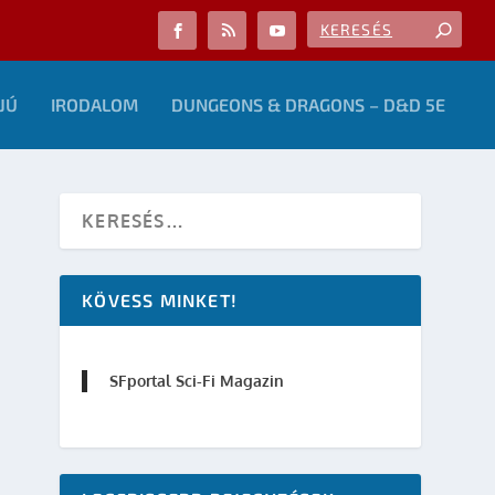
JÚ
IRODALOM
DUNGEONS & DRAGONS – D&D 5E
KÖVESS MINKET!
SFportal Sci-Fi Magazin