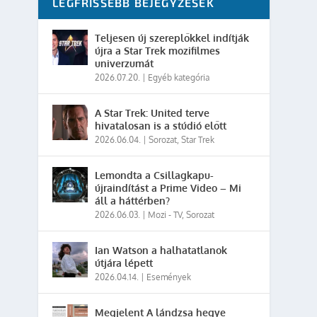
LEGFRISSEBB BEJEGYZÉSEK
Teljesen új szereplőkkel indítják
újra a Star Trek mozifilmes
univerzumát
2026.07.20.
|
Egyéb kategória
A Star Trek: United terve
hivatalosan is a stúdió előtt
2026.06.04.
|
Sorozat
,
Star Trek
Lemondta a Csillagkapu-
újraindítást a Prime Video – Mi
áll a háttérben?
2026.06.03.
|
Mozi - TV
,
Sorozat
Ian Watson a halhatatlanok
útjára lépett
2026.04.14.
|
Események
Megjelent A lándzsa hegye