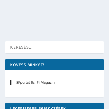
készítette:
Merras
|
szept 23, 2013
|
TV
|
0
OLVASS TOVÁBB
KÖVESS MINKET!
SFportal Sci-Fi Magazin
LEGFRISSEBB BEJEGYZÉSEK