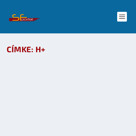
CÍMKE:
H+
H+ – TRANSZHUMÁN SCI-FI WEBSOROZAT
AJÁNLÓ