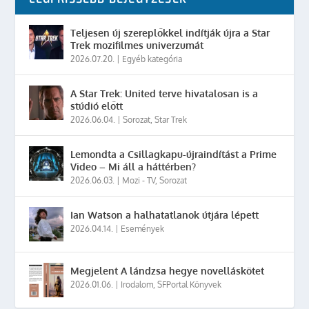
Teljesen új szereplőkkel indítják újra a Star
Trek mozifilmes univerzumát
2026.07.20.
|
Egyéb kategória
A Star Trek: United terve hivatalosan is a
stúdió előtt
2026.06.04.
|
Sorozat
,
Star Trek
Lemondta a Csillagkapu-újraindítást a Prime
Video – Mi áll a háttérben?
2026.06.03.
|
Mozi - TV
,
Sorozat
Ian Watson a halhatatlanok útjára lépett
2026.04.14.
|
Események
Megjelent A lándzsa hegye novelláskötet
2026.01.06.
|
Irodalom
,
SFPortal Könyvek