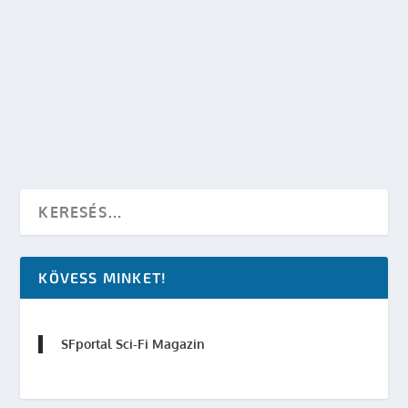
DAN WELLS: FRAGMENTS – TÖREDÉKEK
(RÉSZLEGESEK TRILÓGIA 2. KÖTET), RÉSZLET
készítette:
Merras
|
szept 25, 2013
|
Fumax
,
Irodalom
,
Részlet
|
0
OLVASS TOVÁBB
KÖVESS MINKET!
SFportal Sci-Fi Magazin