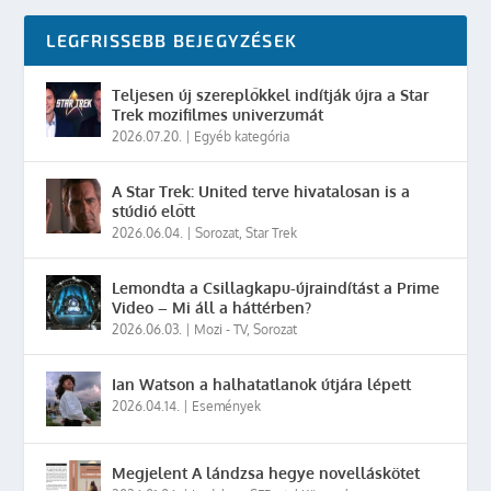
LEGFRISSEBB BEJEGYZÉSEK
Teljesen új szereplőkkel indítják újra a Star
Trek mozifilmes univerzumát
2026.07.20.
|
Egyéb kategória
A Star Trek: United terve hivatalosan is a
stúdió előtt
2026.06.04.
|
Sorozat
,
Star Trek
Lemondta a Csillagkapu-újraindítást a Prime
Video – Mi áll a háttérben?
2026.06.03.
|
Mozi - TV
,
Sorozat
Ian Watson a halhatatlanok útjára lépett
2026.04.14.
|
Események
Megjelent A lándzsa hegye novelláskötet