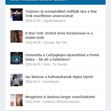
Teljesen új szereplőkkel indítják újra a Star
Trek mozifilmes univerzumát
2026.07.20.
|
Egyéb kategória
A Star Trek: United terve hivatalosan is a
stúdió előtt
2026.06.04.
|
Sorozat
,
Star Trek
Lemondta a Csillagkapu-újraindítást a Prime
Video – Mi áll a háttérben?
2026.06.03.
|
Mozi - TV
,
Sorozat
Ian Watson a halhatatlanok útjára lépett
2026.04.14.
|
Események
Megjelent A lándzsa hegye novelláskötet
2026.01.06.
|
Irodalom
,
SFPortal Könyvek