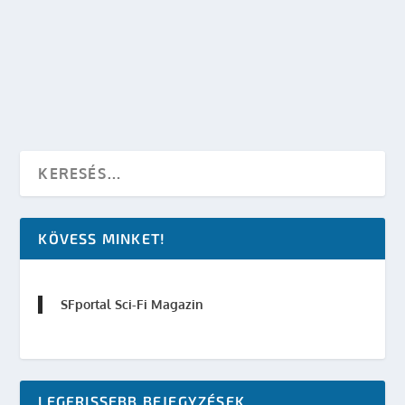
készítette:
SFportal
|
jún 29, 2003
|
Események
|
0
OLVASS TOVÁBB
KÖVESS MINKET!
SFportal Sci-Fi Magazin
LEGFRISSEBB BEJEGYZÉSEK