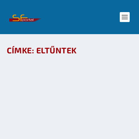
CÍMKE:
ELTŰNTEK
SFPORTAL MEETUP – 2010. SZEPTEMBER
készítette:
SFportal
|
szept 8, 2010
|
Események
,
Irodalom
,
Mozi -
TV
,
RPG
|
0
OLVASS TOVÁBB
NYERJ 5. ÉVADOS LOST DVD CSOMAGOT AZ
AXN-TŐL!