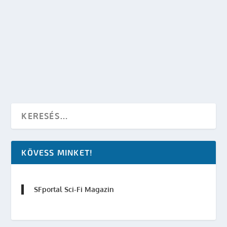
LOST – ELTŰNTEK 5. ÉVAD SPOILEREK
készítette:
Merras
|
jan 17, 2009
|
Mozi - TV
|
0
OLVASS TOVÁBB
KÖVESS MINKET!
SFportal Sci-Fi Magazin