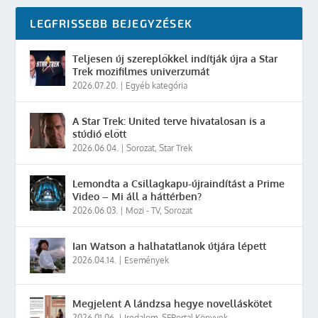
LEGFRISSEBB BEJEGYZÉSEK
Teljesen új szereplőkkel indítják újra a Star
Trek mozifilmes univerzumát
2026.07.20.
|
Egyéb kategória
A Star Trek: United terve hivatalosan is a
stúdió előtt
2026.06.04.
|
Sorozat
,
Star Trek
Lemondta a Csillagkapu-újraindítást a Prime
Video – Mi áll a háttérben?
2026.06.03.
|
Mozi - TV
,
Sorozat
Ian Watson a halhatatlanok útjára lépett
2026.04.14.
|
Események
Megjelent A lándzsa hegye novelláskötet
2026.01.06.
|
Irodalom
,
SFPortal Könyvek