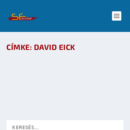
CÍMKE:
DAVID EICK
BATTLESTAR GALACTICA – THE SECOND
COMING, ÉS MÁS PRÓBÁLKOZÁSOK
készítette:
Merras
|
jan 4, 2009
|
Mozi
,
Mozi - TV
|
0
OLVASS TOVÁBB