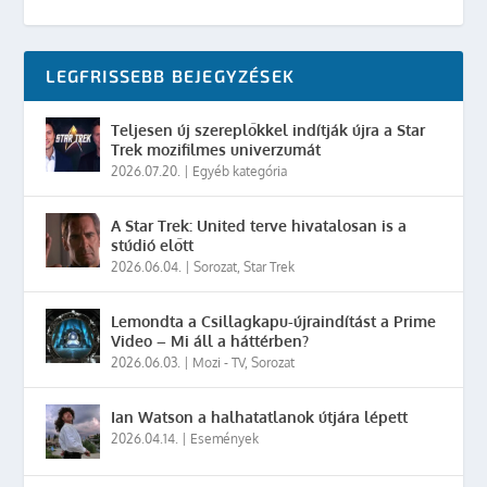
LEGFRISSEBB BEJEGYZÉSEK
Teljesen új szereplőkkel indítják újra a Star
Trek mozifilmes univerzumát
2026.07.20.
|
Egyéb kategória
A Star Trek: United terve hivatalosan is a
stúdió előtt
2026.06.04.
|
Sorozat
,
Star Trek
Lemondta a Csillagkapu-újraindítást a Prime
Video – Mi áll a háttérben?
2026.06.03.
|
Mozi - TV
,
Sorozat
Ian Watson a halhatatlanok útjára lépett
2026.04.14.
|
Események