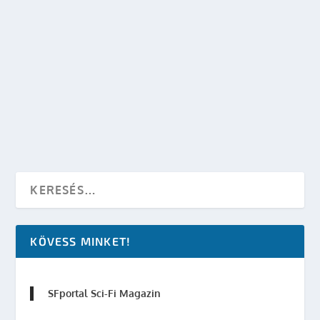
MYSTERIOUS UNIVERSE ANTOLÓGIA ÉRKEZIK:
A KATEDRÁLIS ŐRZŐI
készítette:
sheenard
|
szept 19, 2008
|
Irodalom
,
SF hírek
|
0
OLVASS TOVÁBB
KÖVESS MINKET!
SFportal Sci-Fi Magazin