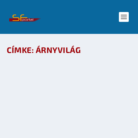
CÍMKE:
ÁRNYVILÁG
WILLIAM GIBSON: ÁRNYVILÁG – RÉSZLET
készítette:
Galaktika Magazin
|
jún 30, 2009
|
Irodalom
|
0
OLVASS TOVÁBB
A GALAKTIKA KÖNYHETI ÚJDONSÁGAI
készítette:
Galaktika Magazin
|
jún 5, 2009
|
Események
,
Irodalom
,