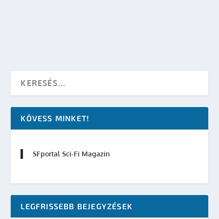
Közösség
,
SF hírek
|
0
OLVASS TOVÁBB
KÖVESS MINKET!
SFportal Sci-Fi Magazin
LEGFRISSEBB BEJEGYZÉSEK