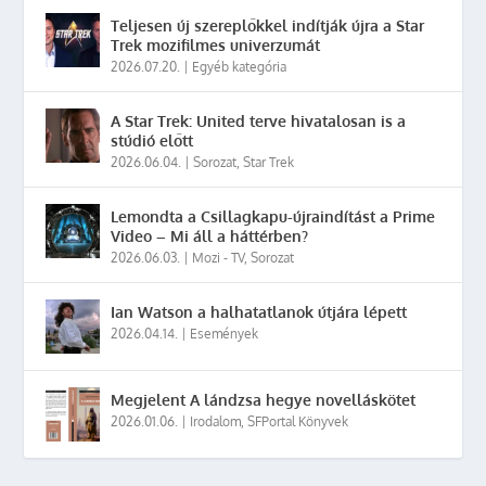
Teljesen új szereplőkkel indítják újra a Star
Trek mozifilmes univerzumát
2026.07.20.
|
Egyéb kategória
A Star Trek: United terve hivatalosan is a
stúdió előtt
2026.06.04.
|
Sorozat
,
Star Trek
Lemondta a Csillagkapu-újraindítást a Prime
Video – Mi áll a háttérben?
2026.06.03.
|
Mozi - TV
,
Sorozat
Ian Watson a halhatatlanok útjára lépett
2026.04.14.
|
Események
Megjelent A lándzsa hegye novelláskötet
2026.01.06.
|
Irodalom
,
SFPortal Könyvek