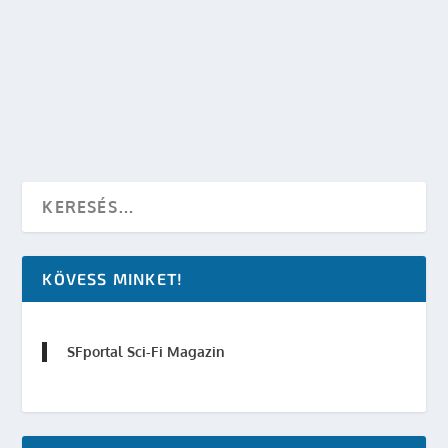
AZ X-MAGAZINBAN
készítette:
Merras
|
máj 4, 2014
|
SFportal
,
Star Wars
|
0
OLVASS TOVÁBB
KÖVESS MINKET!
SFportal Sci-Fi Magazin