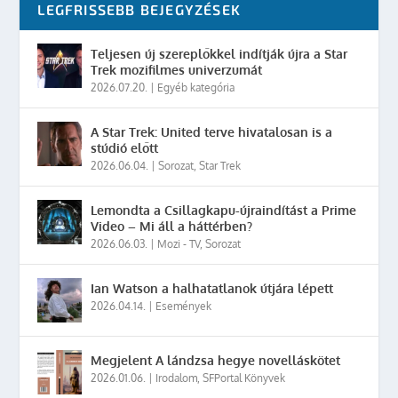
LEGFRISSEBB BEJEGYZÉSEK
Teljesen új szereplőkkel indítják újra a Star
Trek mozifilmes univerzumát
2026.07.20.
|
Egyéb kategória
A Star Trek: United terve hivatalosan is a
stúdió előtt
2026.06.04.
|
Sorozat
,
Star Trek
Lemondta a Csillagkapu-újraindítást a Prime
Video – Mi áll a háttérben?
2026.06.03.
|
Mozi - TV
,
Sorozat
Ian Watson a halhatatlanok útjára lépett
2026.04.14.
|
Események
Megjelent A lándzsa hegye novelláskötet
2026.01.06.
|
Irodalom
,
SFPortal Könyvek