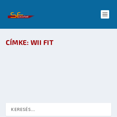
CÍMKE:
WII FIT
AMPUTÁLTAKON SEGÍTENEK A WII FITTEL
készítette:
Merras
|
jan 9, 2009
|
Játék
,
Tudomány
|
0
OLVASS TOVÁBB