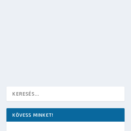
DRAGON AGE: REDEMPTION WEBSOROZAT
készítette:
dzsejt
|
febr 16, 2011
|
Egyéb kategória
|
0
OLVASS TOVÁBB
KÖVESS MINKET!