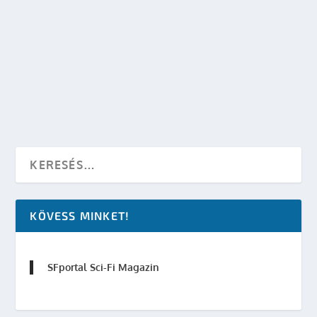
VISSZATEKINTŐ: NEM HIVATALOS MAGYAR
STAR WARS REGÉNYEK
készítette:
Merras
|
máj 4, 2014
|
Irodalom
,
Star Wars
|
0
OLVASS TOVÁBB
KÖVESS MINKET!
SFportal Sci-Fi Magazin