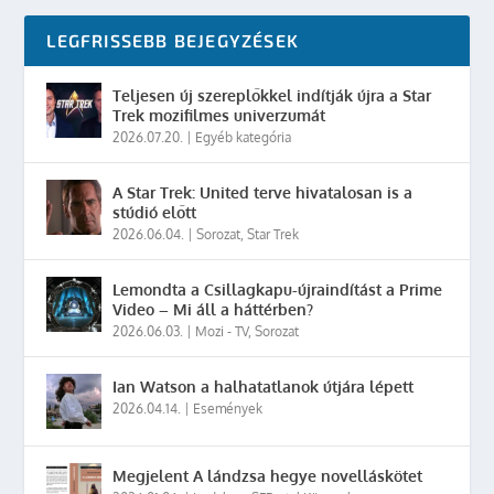
LEGFRISSEBB BEJEGYZÉSEK
Teljesen új szereplőkkel indítják újra a Star
Trek mozifilmes univerzumát
2026.07.20.
|
Egyéb kategória
A Star Trek: United terve hivatalosan is a
stúdió előtt
2026.06.04.
|
Sorozat
,
Star Trek
Lemondta a Csillagkapu-újraindítást a Prime
Video – Mi áll a háttérben?
2026.06.03.
|
Mozi - TV
,
Sorozat
Ian Watson a halhatatlanok útjára lépett
2026.04.14.
|
Események
Megjelent A lándzsa hegye novelláskötet