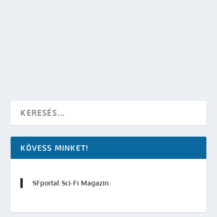
MARK LAWRENCE: SZÉTHULLOTT BIRODALOM
– TÖVISEK CSÁSZÁRA
készítette:
SFportal
|
dec 19, 2013
|
Fumax
,
Részlet
|
0
OLVASS TOVÁBB
KÖVESS MINKET!
SFportal Sci-Fi Magazin