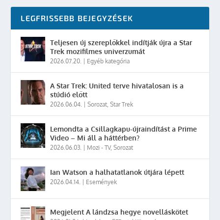
LEGFRISSEBB BEJEGYZÉSEK
Teljesen új szereplőkkel indítják újra a Star
Trek mozifilmes univerzumát
2026.07.20.
|
Egyéb kategória
A Star Trek: United terve hivatalosan is a
stúdió előtt
2026.06.04.
|
Sorozat
,
Star Trek
Lemondta a Csillagkapu-újraindítást a Prime
Video – Mi áll a háttérben?
2026.06.03.
|
Mozi - TV
,
Sorozat
Ian Watson a halhatatlanok útjára lépett
2026.04.14.
|
Események
Megjelent A lándzsa hegye novelláskötet