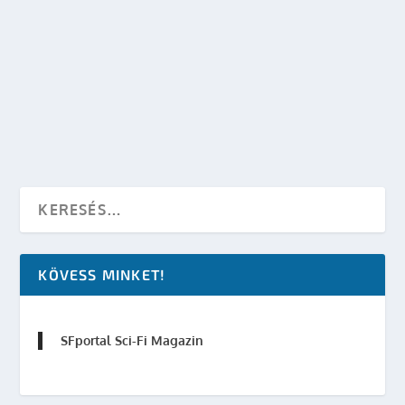
BOLDOG SZÜLETÉSNAPOT, SPOCK!
készítette:
dzsejt
|
márc 26, 2011
|
Mozi - TV
,
Star Trek
|
0
OLVASS TOVÁBB
KÖVESS MINKET!
SFportal Sci-Fi Magazin