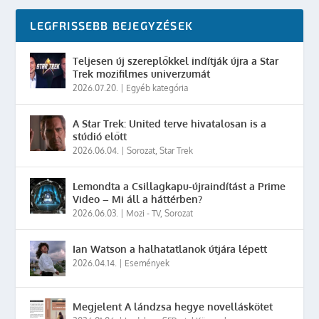
LEGFRISSEBB BEJEGYZÉSEK
Teljesen új szereplőkkel indítják újra a Star
Trek mozifilmes univerzumát
2026.07.20.
|
Egyéb kategória
A Star Trek: United terve hivatalosan is a
stúdió előtt
2026.06.04.
|
Sorozat
,
Star Trek
Lemondta a Csillagkapu-újraindítást a Prime
Video – Mi áll a háttérben?
2026.06.03.
|
Mozi - TV
,
Sorozat
Ian Watson a halhatatlanok útjára lépett
2026.04.14.
|
Események
Megjelent A lándzsa hegye novelláskötet