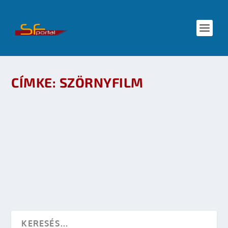
CÍMKE:
SZÖRNYFILM
GIANT OCTOPUS VS MEGA SHARK – GYILKOS
CÁPA VS ÓRIÁSPOLIP
készítette:
Merras
|
máj 10, 2010
|
Mozi - TV
|
0
OLVASS TOVÁBB