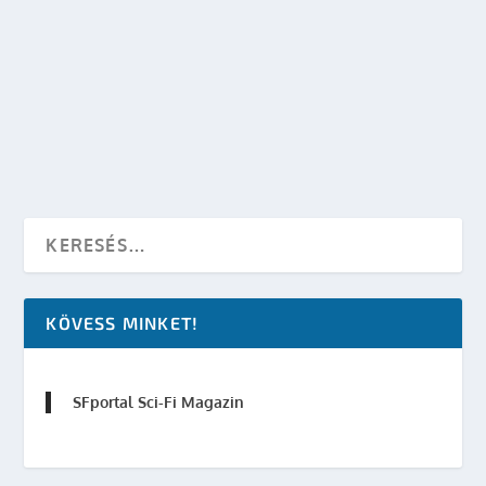
ANIMEKARÁCSONY: KOCKAASZTAL SZIRMAI
GERGELLYEL
készítette:
SFportal
|
nov 26, 2014
|
Mondocon
|
0
OLVASS TOVÁBB
KÖVESS MINKET!
SFportal Sci-Fi Magazin