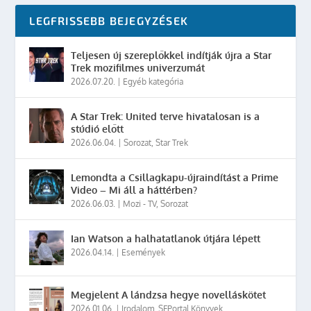
LEGFRISSEBB BEJEGYZÉSEK
Teljesen új szereplőkkel indítják újra a Star
Trek mozifilmes univerzumát
2026.07.20.
|
Egyéb kategória
A Star Trek: United terve hivatalosan is a
stúdió előtt
2026.06.04.
|
Sorozat
,
Star Trek
Lemondta a Csillagkapu-újraindítást a Prime
Video – Mi áll a háttérben?
2026.06.03.
|
Mozi - TV
,
Sorozat
Ian Watson a halhatatlanok útjára lépett
2026.04.14.
|
Események
Megjelent A lándzsa hegye novelláskötet
2026.01.06.
|
Irodalom
,
SFPortal Könyvek