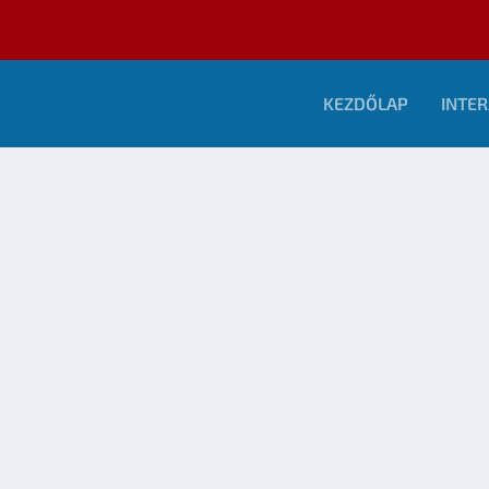
KEZDŐLAP
INTER
 FINÁLÉ ÉS NÁCI ZOMBIK – AZ SFPORTAL MEETUPON
,
Tudomány
|
0