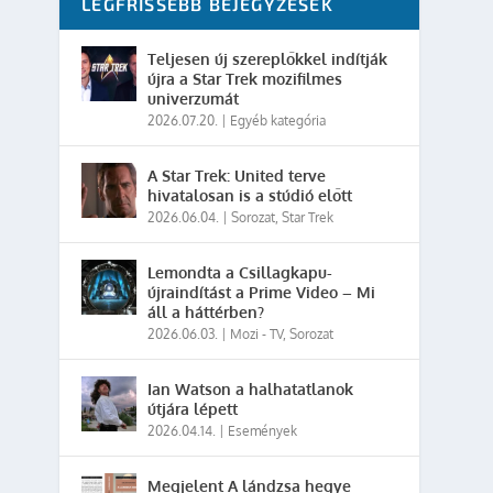
LEGFRISSEBB BEJEGYZÉSEK
Teljesen új szereplőkkel indítják
újra a Star Trek mozifilmes
univerzumát
2026.07.20.
|
Egyéb kategória
A Star Trek: United terve
hivatalosan is a stúdió előtt
2026.06.04.
|
Sorozat
,
Star Trek
Lemondta a Csillagkapu-
újraindítást a Prime Video – Mi
áll a háttérben?
2026.06.03.
|
Mozi - TV
,
Sorozat
Ian Watson a halhatatlanok
útjára lépett
2026.04.14.
|
Események
Megjelent A lándzsa hegye