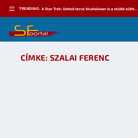
TRENDING:
A Star Trek: United terve hivatalosan is a stúdió előtt...
CÍMKE:
SZALAI FERENC
MESTERSÉGES AGYAK, OKOSTELEFONOK, LOST
készítette:
SFportal
|
okt 10, 2010
|
Események
,
Irodalom
,
Mozi - TV
OLVASS TOVÁBB