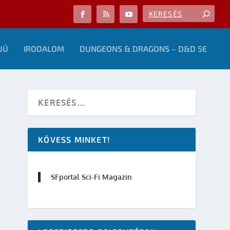
JÚ
IRODALOM
DUNGEONS & DRAGONS – D&D 5E
KÖVESS MINKET!
SFportal Sci-Fi Magazin