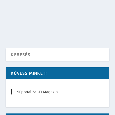
700 000 DOLLÁRT GYŰJTÖTT A THE MANDATE
készítette:
Merras
|
dec 2, 2013
|
Játék
|
0
OLVASS TOVÁBB
KÖVESS MINKET!
SFportal Sci-Fi Magazin