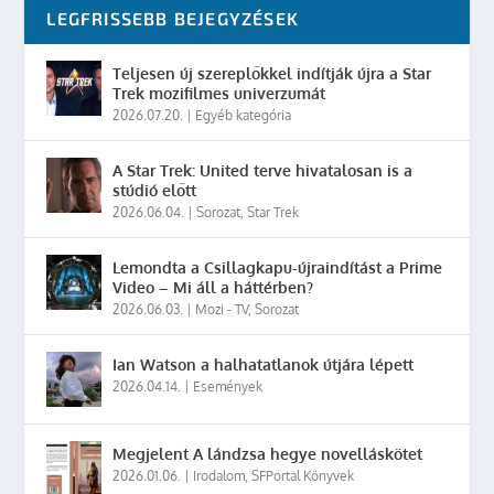
LEGFRISSEBB BEJEGYZÉSEK
Teljesen új szereplőkkel indítják újra a Star
Trek mozifilmes univerzumát
2026.07.20.
|
Egyéb kategória
A Star Trek: United terve hivatalosan is a
stúdió előtt
2026.06.04.
|
Sorozat
,
Star Trek
Lemondta a Csillagkapu-újraindítást a Prime
Video – Mi áll a háttérben?
2026.06.03.
|
Mozi - TV
,
Sorozat
Ian Watson a halhatatlanok útjára lépett
2026.04.14.
|
Események
Megjelent A lándzsa hegye novelláskötet
2026.01.06.
|
Irodalom
,
SFPortal Könyvek