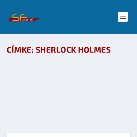
CÍMKE:
SHERLOCK HOLMES
SHERLOCK HOLMES FILM MELLÉ KÖNYV –
RAFAEL MARÍN: SHERLOCK HOLMES ÉS AZ
EINSTEIN-GYÁR
készítette:
Galaktika Magazin
|
dec 22, 2009
|
Irodalom
|
0
OLVASS TOVÁBB