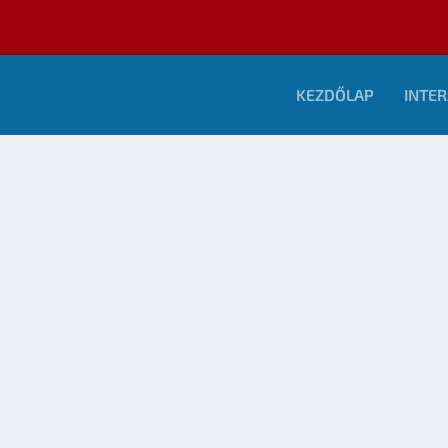
KEZDŐLAP
INTER
T
STARGATE VIDEÓ – IT'S NOT DOOR TO HEAVEN
készítette:
Merras
|
febr 9, 2009
|
Mozi - TV
|
0
OLVASS TOVÁBB