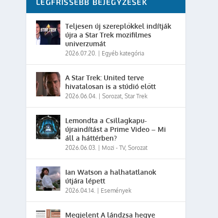
LEGFRISSEBB BEJEGYZÉSEK
Teljesen új szereplőkkel indítják
újra a Star Trek mozifilmes
univerzumát
2026.07.20.
|
Egyéb kategória
A Star Trek: United terve
hivatalosan is a stúdió előtt
2026.06.04.
|
Sorozat
,
Star Trek
Lemondta a Csillagkapu-
újraindítást a Prime Video – Mi
áll a háttérben?
2026.06.03.
|
Mozi - TV
,
Sorozat
Ian Watson a halhatatlanok
útjára lépett
2026.04.14.
|
Események
Megjelent A lándzsa hegye