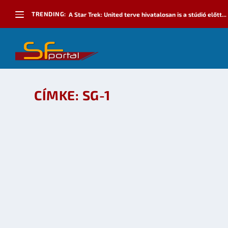
TRENDING:
A Star Trek: United terve hivatalosan is a stúdió előtt...
CÍMKE:
SG-1
ROBERT C. COOPER ELHAGYJA A CSILLAGKAPU
készítette:
dzsejt
|
jún 22, 2010
|
Mozi - TV
,
SF hírek
|
0
OLVASS TOVÁBB