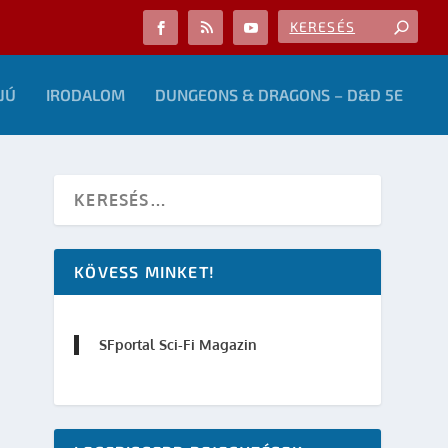
JÚ
IRODALOM
DUNGEONS & DRAGONS – D&D 5E
KÖVESS MINKET!
SFportal Sci-Fi Magazin