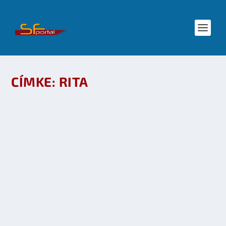
CÍMKE:
RITA
RITA & TÜNDE @ FEDCON XIX –
HANGULATVIDEÓ
készítette:
SFportal
|
máj 5, 2010
|
Események
,
Mozi - TV
,
Star Trek
|
0
OLVASS TOVÁBB
A 7 LEGJOBB JELMEZES A FEDCONON