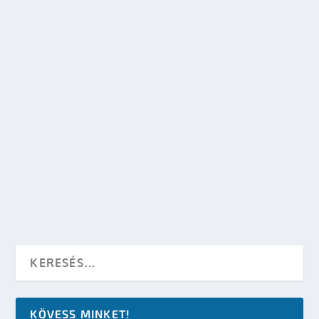
készítette:
SFportal
|
máj 18, 2009
|
Események
,
Mozi - TV
|
0
OLVASS TOVÁBB
RITA A FEDCONON JÁRT
készítette:
SFportal
|
máj 16, 2009
|
Események
,
Mozi - TV
|
0
OLVASS TOVÁBB
KÖVESS MINKET!