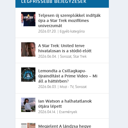
LEGFRISSEBB BEJEGYZÉSEK
Teljesen új szereplőkkel indítják
újra a Star Trek mozifilmes
univerzumát
2026.07.20.
|
Egyéb kategória
A Star Trek: United terve
hivatalosan is a stúdió előtt
2026.06.04.
|
Sorozat
,
Star Trek
Lemondta a Csillagkapu-
újraindítást a Prime Video – Mi
áll a háttérben?
2026.06.03.
|
Mozi - TV
,
Sorozat
Ian Watson a halhatatlanok
útjára lépett
2026.04.14.
|
Események
Megjelent A lándzsa hegye