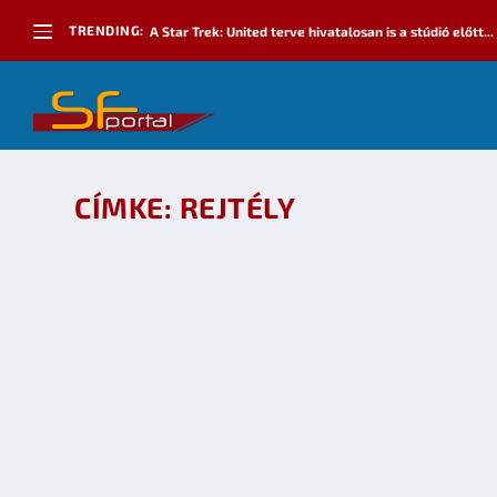
TRENDING:
A Star Trek: United terve hivatalosan is a stúdió előtt...
CÍMKE:
REJTÉLY
SOROZATAJÁNLÓ: FRINGE (A REJTÉLY)
készítette:
sheenard
|
febr 23, 2009
|
Mozi - TV
,
TV
|
0
OLVASS TOVÁBB