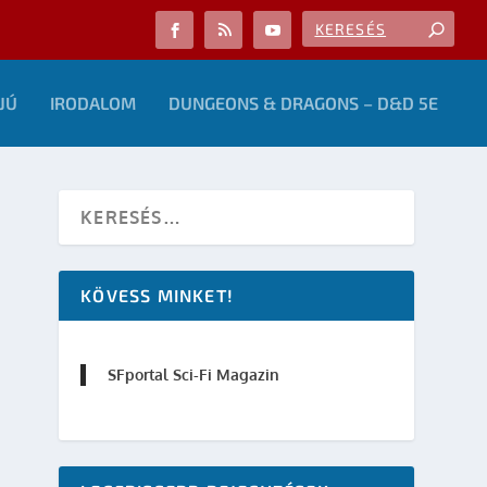
JÚ
IRODALOM
DUNGEONS & DRAGONS – D&D 5E
KÖVESS MINKET!
SFportal Sci-Fi Magazin