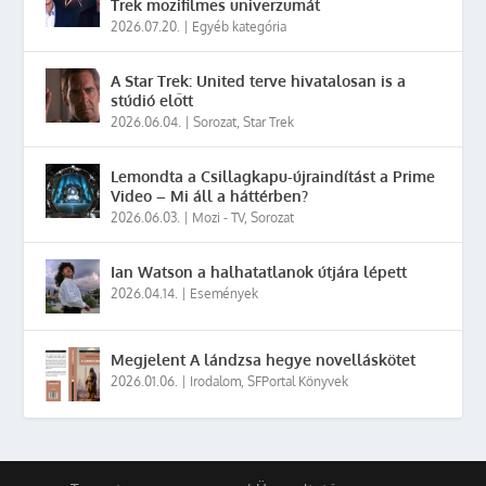
Trek mozifilmes univerzumát
2026.07.20.
|
Egyéb kategória
A Star Trek: United terve hivatalosan is a
stúdió előtt
2026.06.04.
|
Sorozat
,
Star Trek
Lemondta a Csillagkapu-újraindítást a Prime
Video – Mi áll a háttérben?
2026.06.03.
|
Mozi - TV
,
Sorozat
Ian Watson a halhatatlanok útjára lépett
2026.04.14.
|
Események
Megjelent A lándzsa hegye novelláskötet
2026.01.06.
|
Irodalom
,
SFPortal Könyvek