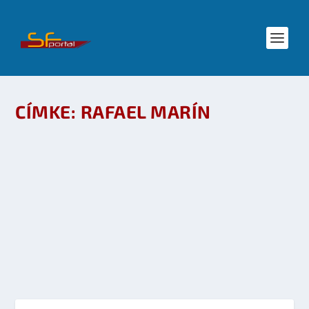
CÍMKE:
RAFAEL MARÍN
SHERLOCK HOLMES FILM MELLÉ KÖNYV –
RAFAEL MARÍN: SHERLOCK HOLMES ÉS AZ
EINSTEIN-GYÁR
készítette:
Galaktika Magazin
|
dec 22, 2009
|
Irodalom
|
0
OLVASS TOVÁBB