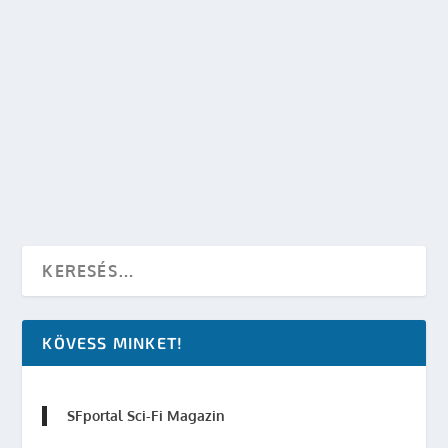
E3 2013 ÖSSZEFOGLALÓ SCI-FIS SZEMMEL
készítette:
dzsejt
|
jún 24, 2013
|
Játék
|
0
OLVASS TOVÁBB
KÖVESS MINKET!
SFportal Sci-Fi Magazin