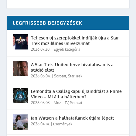
LEGFRISSEBB BEJEGYZÉSEK
Teljesen új szereplőkkel indítják újra a Star
Trek mozifilmes univerzumát
2026.07.20.
|
Egyéb kategória
A Star Trek: United terve hivatalosan is a
stúdió előtt
2026.06.04.
|
Sorozat
,
Star Trek
Lemondta a Csillagkapu-újraindítást a Prime
Video – Mi áll a háttérben?
2026.06.03.
|
Mozi - TV
,
Sorozat
Ian Watson a halhatatlanok útjára lépett
2026.04.14.
|
Események