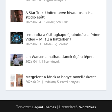
2026.07.20.
|
Egyéb kategória
A Star Trek: United terve hivatalosan is a
stúdió előtt
2026.06.04.
|
Sorozat
,
Star Trek
Lemondta a Csillagkapu-újraindítást a Prime
Video – Mi áll a háttérben?
2026.06.03.
|
Mozi - TV
,
Sorozat
Ian Watson a halhatatlanok útjára lépett
2026.04.14.
|
Események
Megjelent A lándzsa hegye novelláskötet
2026.01.06.
|
Irodalom
,
SFPortal Könyvek
Tervezte:
| Üzemeltető:
Elegant Themes
WordPress