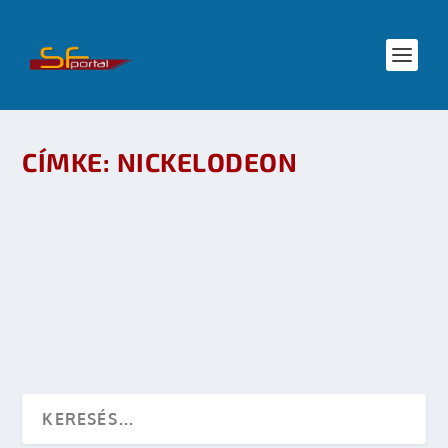
CÍMKE:
NICKELODEON
EARTH TO PABLO – CSALÁDI SCI-FI SITCOM
készítette:
Merras
|
febr 11, 2009
|
Mozi - TV
|
0
OLVASS TOVÁBB