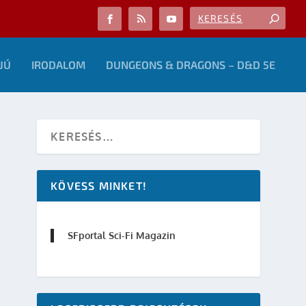
JÚ
IRODALOM
DUNGEONS & DRAGONS – D&D 5E
KÖVESS MINKET!
SFportal Sci-Fi Magazin