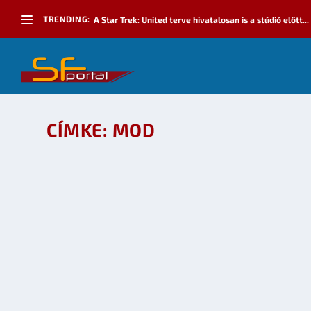
TRENDING:
A Star Trek: United terve hivatalosan is a stúdió előtt...
CÍMKE:
MOD
SFPORTAL MEETUP – STARGATE: THE WAR BE
készítette:
Merras
|
máj 21, 2009
|
Események
,
Játék
|
0
OLVASS TOVÁBB