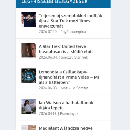
LEGFRISSEBB BEJEGYZÉSEK
Teljesen új szereplőkkel indítják
újra a Star Trek mozifilmes
univerzumát
2026.07.20.
|
Egyéb kategória
A Star Trek: United terve
hivatalosan is a stúdió előtt
2026.06.04.
|
Sorozat
,
Star Trek
Lemondta a Csillagkapu-
újraindítást a Prime Video – Mi
áll a háttérben?
2026.06.03.
|
Mozi - TV
,
Sorozat
Ian Watson a halhatatlanok
útjára lépett
2026.04.14.
|
Események
Megjelent A lándzsa hegye