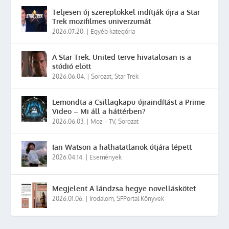
Teljesen új szereplőkkel indítják újra a Star
Trek mozifilmes univerzumát
2026.07.20.
|
Egyéb kategória
A Star Trek: United terve hivatalosan is a
stúdió előtt
2026.06.04.
|
Sorozat
,
Star Trek
Lemondta a Csillagkapu-újraindítást a Prime
Video – Mi áll a háttérben?
2026.06.03.
|
Mozi - TV
,
Sorozat
Ian Watson a halhatatlanok útjára lépett
2026.04.14.
|
Események
Megjelent A lándzsa hegye novelláskötet
2026.01.06.
|
Irodalom
,
SFPortal Könyvek