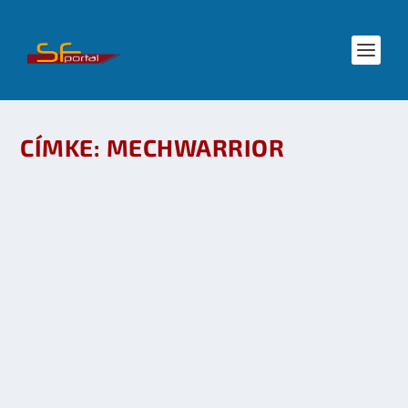
CÍMKE:
MECHWARRIOR
MECHWARRIOR INGAME TRAILER
készítette:
SFportal
|
júl 10, 2009
|
Előzetes
,
Játék
|
0
OLVASS TOVÁBB
KÁRTYA- ÉS SZEREPJÁTÉK A HUNGAROCONON
készítette:
SFportal
|
jún 30, 2003
|
Események
,
Játék
,
RPG
,
Star