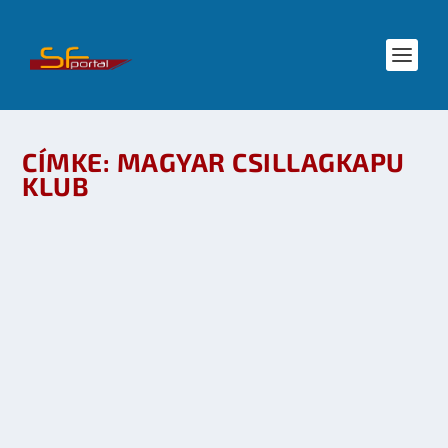
CÍMKE:
MAGYAR CSILLAGKAPU
KLUB
KREART – A MAGYAR SCIFI ÉS FANTASY
RAJONGÓK EGYESÜLETE
készítette:
Merras
|
ápr 27, 2008
|
Irodalom
,
Közösség
,
Mozi - TV
|
0
OLVASS TOVÁBB