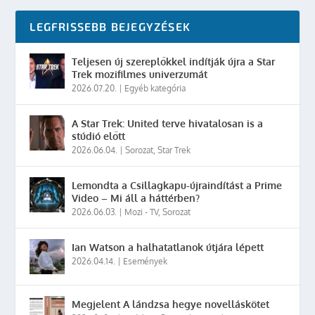
LEGFRISSEBB BEJEGYZÉSEK
Teljesen új szereplőkkel indítják újra a Star
Trek mozifilmes univerzumát
2026.07.20.
|
Egyéb kategória
A Star Trek: United terve hivatalosan is a
stúdió előtt
2026.06.04.
|
Sorozat
,
Star Trek
Lemondta a Csillagkapu-újraindítást a Prime
Video – Mi áll a háttérben?
2026.06.03.
|
Mozi - TV
,
Sorozat
Ian Watson a halhatatlanok útjára lépett
2026.04.14.
|
Események
Megjelent A lándzsa hegye novelláskötet