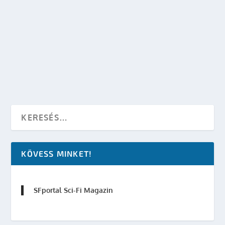
VII. SCI-FI ÉS FANTASY NAP SZERVEZŐI
SZEMMEL
készítette:
SFportal
|
jún 19, 2003
|
Események
,
Mozi - TV
|
0
OLVASS TOVÁBB
KÖVESS MINKET!
SFportal Sci-Fi Magazin