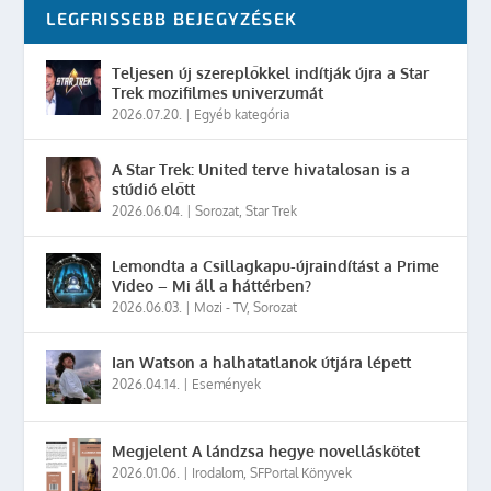
LEGFRISSEBB BEJEGYZÉSEK
Teljesen új szereplőkkel indítják újra a Star
Trek mozifilmes univerzumát
2026.07.20.
|
Egyéb kategória
A Star Trek: United terve hivatalosan is a
stúdió előtt
2026.06.04.
|
Sorozat
,
Star Trek
Lemondta a Csillagkapu-újraindítást a Prime
Video – Mi áll a háttérben?
2026.06.03.
|
Mozi - TV
,
Sorozat
Ian Watson a halhatatlanok útjára lépett
2026.04.14.
|
Események
Megjelent A lándzsa hegye novelláskötet
2026.01.06.
|
Irodalom
,
SFPortal Könyvek