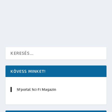
HEGEDŰS MÁRTON: SLUSSZKULCS KLÁN
készítette:
Freevo
|
aug 30, 2013
|
Könyvkritika
|
0
OLVASS TOVÁBB
KÖVESS MINKET!
SFportal Sci-Fi Magazin