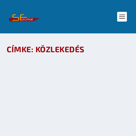
CÍMKE:
KÖZLEKEDÉS
A GOOGLE VALÓSÍTJA MEG A KNIGHT RIDERT –
AUTOMATIZÁLT TOYOTA PRIUSOKKAL
készítette:
SFportal
|
okt 10, 2010
|
Tudomány
|
0
OLVASS TOVÁBB
LECSAPTAK A MAGYAR ELEKTROMOS AUTÓ
TERVEZŐRE