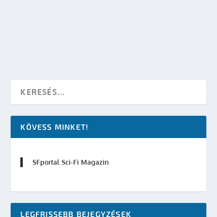
készítette:
Merras
|
okt 13, 2008
|
SF hírek
|
0
OLVASS TOVÁBB
KÖVESS MINKET!
SFportal Sci-Fi Magazin
LEGFRISSEBB BEJEGYZÉSEK