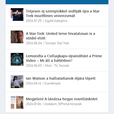
Teljesen új szereplőkkel indítják újra a Star
Trek mozifilmes univerzumát
2026.07.20.
|
Egyéb kategória
A Star Trek: United terve hivatalosan is a
stúdió előtt
2026.06.04.
|
Sorozat
,
Star Trek
Lemondta a Csillagkapu-újraindítást a Prime
Video – Mi áll a háttérben?
2026.06.03.
|
Mozi - TV
,
Sorozat
Ian Watson a halhatatlanok útjára lépett
2026.04.14.
|
Események
Megjelent A lándzsa hegye novelláskötet
2026.01.06.
|
Irodalom
,
SFPortal Könyvek