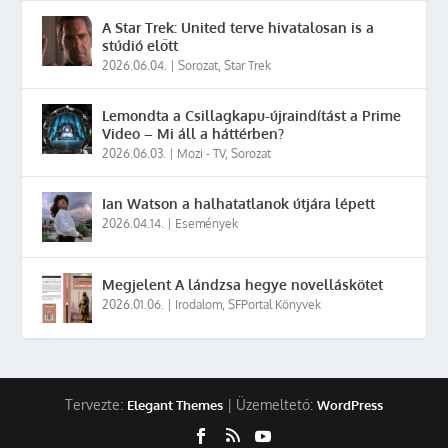
A Star Trek: United terve hivatalosan is a
stúdió előtt
2026.06.04.
|
Sorozat
,
Star Trek
Lemondta a Csillagkapu-újraindítást a Prime
Video – Mi áll a háttérben?
2026.06.03.
|
Mozi - TV
,
Sorozat
Ian Watson a halhatatlanok útjára lépett
2026.04.14.
|
Események
Megjelent A lándzsa hegye novelláskötet
2026.01.06.
|
Irodalom
,
SFPortal Könyvek
Tervezte:
| Üzemeltető:
Elegant Themes
WordPress