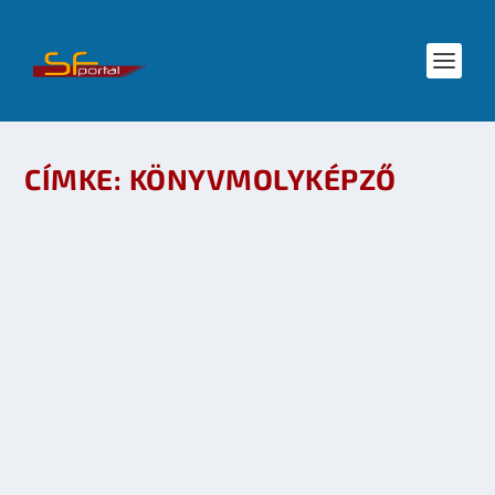
CÍMKE:
KÖNYVMOLYKÉPZŐ
ALKONYŐRZŐK – ROMANTIKA A JÖVŐ
DÍSZLETEIN (KRITIKA)