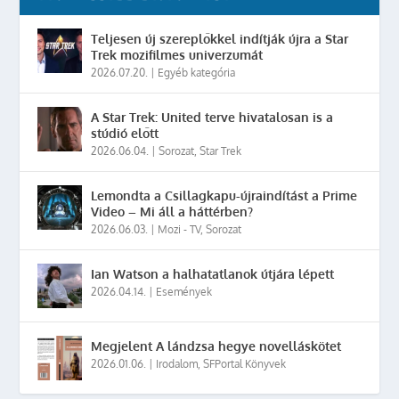
Teljesen új szereplőkkel indítják újra a Star
Trek mozifilmes univerzumát
2026.07.20.
|
Egyéb kategória
A Star Trek: United terve hivatalosan is a
stúdió előtt
2026.06.04.
|
Sorozat
,
Star Trek
Lemondta a Csillagkapu-újraindítást a Prime
Video – Mi áll a háttérben?
2026.06.03.
|
Mozi - TV
,
Sorozat
Ian Watson a halhatatlanok útjára lépett
2026.04.14.
|
Események
Megjelent A lándzsa hegye novelláskötet
2026.01.06.
|
Irodalom
,
SFPortal Könyvek