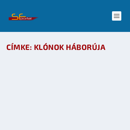
CÍMKE:
KLÓNOK HÁBORÚJA
STAR WARS MMO: BÖNGÉSZŐBEN TÁMADNAK
A KLÓNOK?
készítette:
dzsejt
|
szept 7, 2009
|
Játék
,
Mozi - TV
,
SF hírek
,
TV
|
0
OLVASS TOVÁBB
STAR WARS – COMIC CON