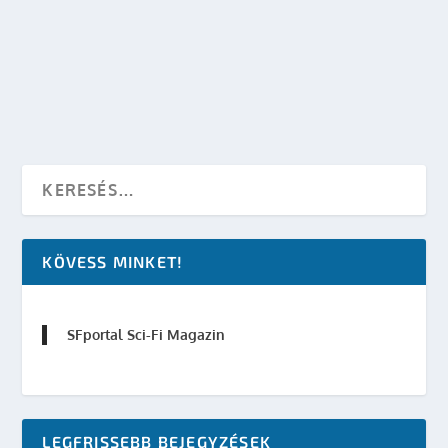
készítette:
dzsejt
|
júl 28, 2009
|
Mozi - TV
,
SF hírek
|
0
OLVASS TOVÁBB
KÖVESS MINKET!
SFportal Sci-Fi Magazin
LEGFRISSEBB BEJEGYZÉSEK