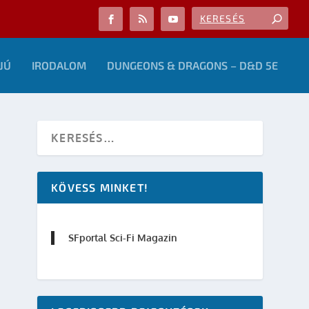
JÚ
IRODALOM
DUNGEONS & DRAGONS – D&D 5E
KÖVESS MINKET!
SFportal Sci-Fi Magazin