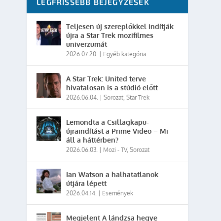
LEGFRISSEBB BEJEGYZÉSEK
Teljesen új szereplőkkel indítják
újra a Star Trek mozifilmes
univerzumát
2026.07.20.
|
Egyéb kategória
A Star Trek: United terve
hivatalosan is a stúdió előtt
2026.06.04.
|
Sorozat
,
Star Trek
Lemondta a Csillagkapu-
újraindítást a Prime Video – Mi
áll a háttérben?
2026.06.03.
|
Mozi - TV
,
Sorozat
Ian Watson a halhatatlanok
útjára lépett
2026.04.14.
|
Események
Megjelent A lándzsa hegye