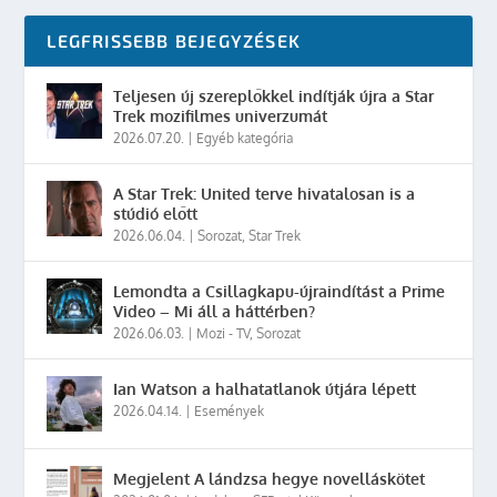
LEGFRISSEBB BEJEGYZÉSEK
Teljesen új szereplőkkel indítják újra a Star
Trek mozifilmes univerzumát
2026.07.20.
|
Egyéb kategória
A Star Trek: United terve hivatalosan is a
stúdió előtt
2026.06.04.
|
Sorozat
,
Star Trek
Lemondta a Csillagkapu-újraindítást a Prime
Video – Mi áll a háttérben?
2026.06.03.
|
Mozi - TV
,
Sorozat
Ian Watson a halhatatlanok útjára lépett
2026.04.14.
|
Események
Megjelent A lándzsa hegye novelláskötet