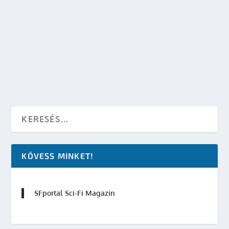
INGYEN STAR WARS: THE OLD REPUBLIC
KÖNYV LETÖLTÉS – LOST TRIBE OF THE SITH
készítette:
Merras
|
febr 28, 2011
|
Irodalom
|
0
OLVASS TOVÁBB
KÖVESS MINKET!
SFportal Sci-Fi Magazin