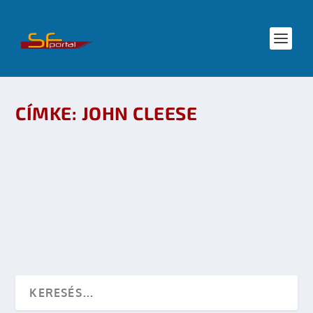
CÍMKE:
JOHN CLEESE
FILMKRITIKA: AMIKOR LEFAGY AZ AGY
készítette:
sheenard
|
dec 11, 2008
|
Mozi - TV
|
0
OLVASS TOVÁBB