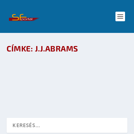
CÍMKE:
J.J.ABRAMS
STAR TREK MOZI: KÁNON VAGY REBOOT?
készítette:
Merras
|
dec 17, 2008
|
SF hírek
,
Star Trek
|
0
OLVASS TOVÁBB