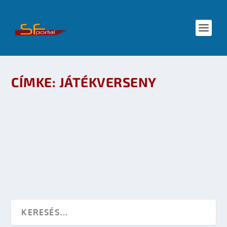
CÍMKE:
JÁTÉKVERSENY
ONLINE TÁRSASJÁTÉK VERSENY
készítette:
Merras
|
máj 2, 2008
|
Események
,
Játék
|
0
OLVASS TOVÁBB