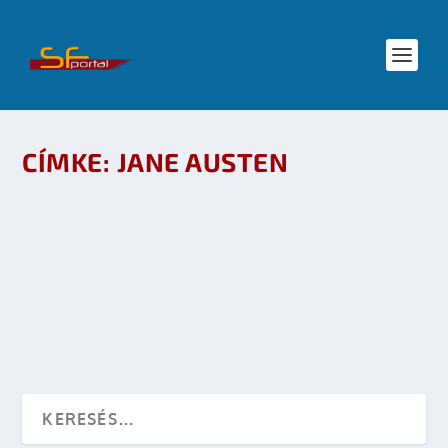
CÍMKE:
JANE AUSTEN
JANE AUSTEN VS. FANTASZTIKUM
készítette:
Merras
|
febr 17, 2009
|
Irodalom
,
Mozi - TV
|
0
OLVASS TOVÁBB