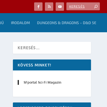
JÚ
IRODALOM
DUNGEONS & DRAGONS – D&D 5E
KÖVESS MINKET!
SFportal Sci-Fi Magazin