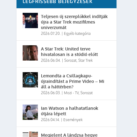
LEGFRISSEBB BEJEGYZÉSEK
Teljesen új szereplőkkel indítják
újra a Star Trek mozifilmes
univerzumát
2026.07.20.
|
Egyéb kategória
A Star Trek: United terve
hivatalosan is a stúdió előtt
2026.06.04.
|
Sorozat
,
Star Trek
Lemondta a Csillagkapu-
újraindítást a Prime Video – Mi
áll a háttérben?
2026.06.03.
|
Mozi - TV
,
Sorozat
Ian Watson a halhatatlanok
útjára lépett
2026.04.14.
|
Események
Megjelent A lándzsa hegye