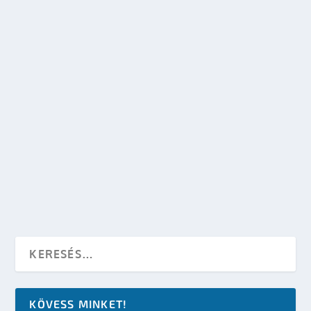
AZ ŰRCSILLIÁRDOS – SCI-FI REGÉNY,
KÖZÖSSÉGI FINANSZÍROZÁSSAL
készítette:
Merras
|
jún 22, 2012
|
Irodalom
|
0
OLVASS TOVÁBB
KÖVESS MINKET!