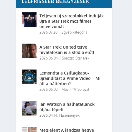
LEGFRISSEBB BEJEGYZÉSEK
Teljesen új szereplőkkel indítják
újra a Star Trek mozifilmes
univerzumát
2026.07.20.
|
Egyéb kategória
A Star Trek: United terve
hivatalosan is a stúdió előtt
2026.06.04.
|
Sorozat
,
Star Trek
Lemondta a Csillagkapu-
újraindítást a Prime Video – Mi
áll a háttérben?
2026.06.03.
|
Mozi - TV
,
Sorozat
Ian Watson a halhatatlanok
útjára lépett
2026.04.14.
|
Események
Megjelent A lándzsa hegye