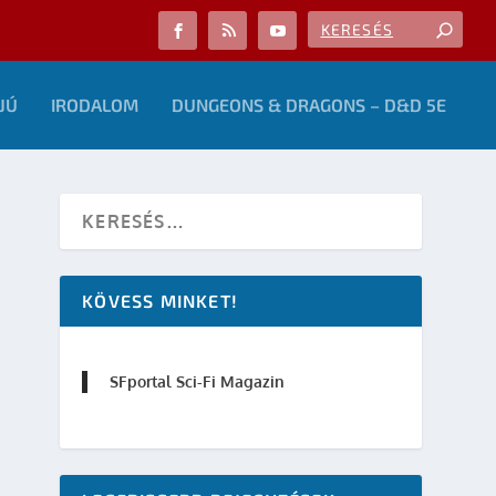
JÚ
IRODALOM
DUNGEONS & DRAGONS – D&D 5E
KÖVESS MINKET!
SFportal Sci-Fi Magazin