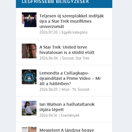
LEGFRISSEBB BEJEGYZÉSEK
Teljesen új szereplőkkel indítják
újra a Star Trek mozifilmes
univerzumát
2026.07.20.
|
Egyéb kategória
A Star Trek: United terve
hivatalosan is a stúdió előtt
2026.06.04.
|
Sorozat
,
Star Trek
Lemondta a Csillagkapu-
újraindítást a Prime Video – Mi
áll a háttérben?
2026.06.03.
|
Mozi - TV
,
Sorozat
Ian Watson a halhatatlanok
útjára lépett
2026.04.14.
|
Események
Megjelent A lándzsa hegye