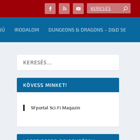
JÚ
IRODALOM
DUNGEONS & DRAGONS – D&D 5E
KÖVESS MINKET!
SFportal Sci-Fi Magazin