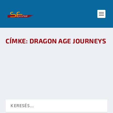
CÍMKE:
DRAGON AGE JOURNEYS
DRAGON AGE JOURNEYS
készítette:
dzsejt
|
nov 17, 2009
|
Játék
|
0
OLVASS TOVÁBB