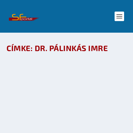
CÍMKE:
DR. PÁLINKÁS IMRE
DR. PÁLINKÁS IMRE – CELSIOR INTERJÚ, III.
RÉSZ: A MAGUSLOGÓS MACI
készítette:
SFportal
|
jún 22, 2011
|
Irodalom
|
0
OLVASS TOVÁBB
DR. PÁLINKÁS IMRE – CELSIOR INTERJÚ, II.
RÉSZ: M.A.G.U.S. INTRIKÁK A SZÍNFALAK