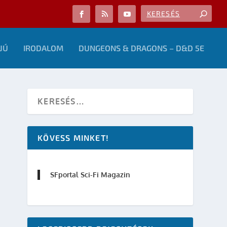
JÚ
IRODALOM
DUNGEONS & DRAGONS – D&D 5E
KÖVESS MINKET!
SFportal Sci-Fi Magazin