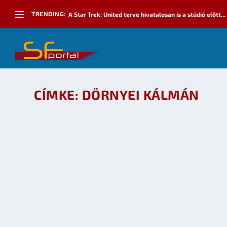
TRENDING:
A Star Trek: United terve hivatalosan is a stúdió előtt...
CÍMKE:
DÖRNYEI KÁLMÁN
ZSOLDOS PÉTER-DÍJ 2009: NORDY FOX VS. IST
készítette:
Sayed
|
júl 23, 2009
|
Díjak és pályázatok
,
Irodalom
|
0
OLVASS TOVÁBB
DÖRNYEI KÁLMÁN: A 26-SZOR KLÓNOZOTT NO