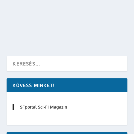
NAPI LÁJK – A TÜNDEKIRÁLY VUKIT KEFÉL
készítette:
SFportal
|
szept 24, 2013
|
LÁJK
|
0
OLVASS TOVÁBB
KÖVESS MINKET!
SFportal Sci-Fi Magazin