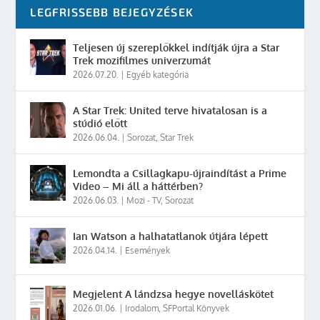
LEGFRISSEBB BEJEGYZÉSEK
Teljesen új szereplőkkel indítják újra a Star
Trek mozifilmes univerzumát
2026.07.20.
|
Egyéb kategória
A Star Trek: United terve hivatalosan is a
stúdió előtt
2026.06.04.
|
Sorozat
,
Star Trek
Lemondta a Csillagkapu-újraindítást a Prime
Video – Mi áll a háttérben?
2026.06.03.
|
Mozi - TV
,
Sorozat
Ian Watson a halhatatlanok útjára lépett
2026.04.14.
|
Események
Megjelent A lándzsa hegye novelláskötet
2026.01.06.
|
Irodalom
,
SFPortal Könyvek