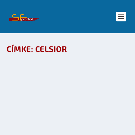
CÍMKE:
CELSIOR
DR. PÁLINKÁS IMRE – CELSIOR INTERJÚ, III.
RÉSZ: A MAGUSLOGÓS MACI
készítette:
SFportal
|
jún 22, 2011
|
Irodalom
|
0
OLVASS TOVÁBB
DR. PÁLINKÁS IMRE – CELSIOR INTERJÚ, II.
RÉSZ: M.A.G.U.S. INTRIKÁK A SZÍNFALAK